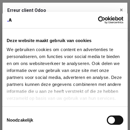
×
Erreur client Odoo
Contact Us
Copiez l'erreur complète dans le presse-papier
Deze website maakt gebruik van cookies
Une erreur s'est produite
We gebruiken cookies om content en advertenties te
Utilisez le bouton Copier pour reporter cette erreur à votre
Identification
service de support.
personaliseren, om functies voor social media te bieden
de
en om ons websiteverkeer te analyseren. Ook delen we
informatie over uw gebruik van onze site met onze
l'entreprise
Voir les détails
partners voor social media, adverteren en analyse. Deze
partners kunnen deze gegevens combineren met andere
Please fill in your company details
informatie die u aan ze heeft verstrekt of die ze hebben
Ok
verzameld op basis van uw gebruik van hun services.
You can search a company in our database by name, VAT or
enterprise ID. When a company is selected it will auto-complete the
Toestemmingsselectie
form. If you don't find your company in our database, you can create
Noodzakelijk
a new company record with the button below.