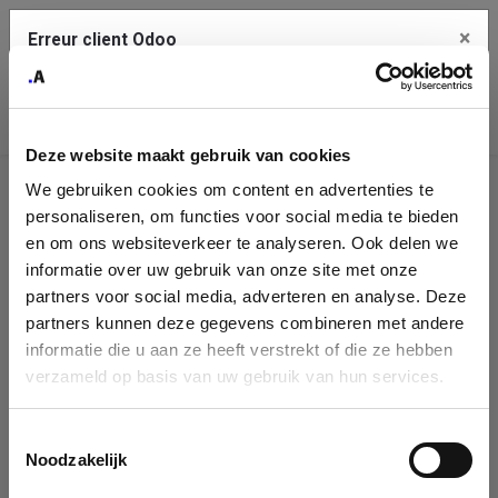
×
Erreur client Odoo
Contact Us
Copiez l'erreur complète dans le presse-papier
Deze website maakt gebruik van cookies
Une erreur s'est produite
We gebruiken cookies om content en advertenties te
Utilisez le bouton Copier pour reporter cette erreur à votre
Identification
service de support.
personaliseren, om functies voor social media te bieden
de
en om ons websiteverkeer te analyseren. Ook delen we
informatie over uw gebruik van onze site met onze
l'entreprise
Voir les détails
partners voor social media, adverteren en analyse. Deze
partners kunnen deze gegevens combineren met andere
Please fill in your company details
informatie die u aan ze heeft verstrekt of die ze hebben
Ok
verzameld op basis van uw gebruik van hun services.
You can search a company in our database by name, VAT or
enterprise ID. When a company is selected it will auto-complete the
Toestemmingsselectie
form. If you don't find your company in our database, you can create
Noodzakelijk
a new company record with the button below.