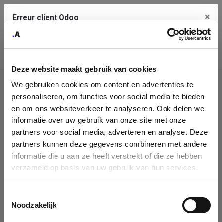
×
Erreur client Odoo
Contact Us
Copiez l'erreur complète dans le presse-papier
Deze website maakt gebruik van cookies
Une erreur s'est produite
We gebruiken cookies om content en advertenties te
Utilisez le bouton Copier pour reporter cette erreur à votre
Identification
service de support.
personaliseren, om functies voor social media te bieden
de
en om ons websiteverkeer te analyseren. Ook delen we
informatie over uw gebruik van onze site met onze
l'entreprise
Voir les détails
partners voor social media, adverteren en analyse. Deze
partners kunnen deze gegevens combineren met andere
Please fill in your company details
informatie die u aan ze heeft verstrekt of die ze hebben
Ok
verzameld op basis van uw gebruik van hun services.
You can search a company in our database by name, VAT or
enterprise ID. When a company is selected it will auto-complete the
Toestemmingsselectie
form. If you don't find your company in our database, you can create
Noodzakelijk
a new company record with the button below.