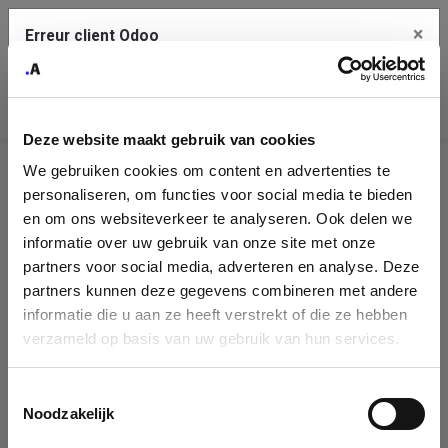
×
Erreur client Odoo
Contact Us
Copiez l'erreur complète dans le presse-papier
Deze website maakt gebruik van cookies
Une erreur s'est produite
We gebruiken cookies om content en advertenties te
Utilisez le bouton Copier pour reporter cette erreur à votre
Identification
service de support.
personaliseren, om functies voor social media te bieden
de
en om ons websiteverkeer te analyseren. Ook delen we
informatie over uw gebruik van onze site met onze
l'entreprise
Voir les détails
partners voor social media, adverteren en analyse. Deze
partners kunnen deze gegevens combineren met andere
Please fill in your company details
informatie die u aan ze heeft verstrekt of die ze hebben
Ok
verzameld op basis van uw gebruik van hun services.
You can search a company in our database by name, VAT or
enterprise ID. When a company is selected it will auto-complete the
Toestemmingsselectie
form. If you don't find your company in our database, you can create
Noodzakelijk
a new company record with the button below.