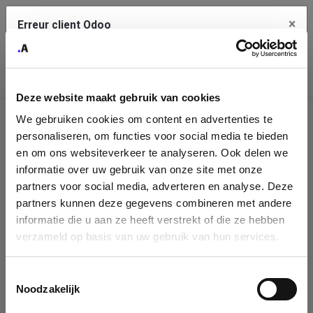
×
Erreur client Odoo
Contact Us
Copiez l'erreur complète dans le presse-papier
Deze website maakt gebruik van cookies
Une erreur s'est produite
We gebruiken cookies om content en advertenties te
Utilisez le bouton Copier pour reporter cette erreur à votre
Identification
service de support.
personaliseren, om functies voor social media te bieden
de
en om ons websiteverkeer te analyseren. Ook delen we
informatie over uw gebruik van onze site met onze
l'entreprise
Voir les détails
partners voor social media, adverteren en analyse. Deze
partners kunnen deze gegevens combineren met andere
Please fill in your company details
informatie die u aan ze heeft verstrekt of die ze hebben
Ok
verzameld op basis van uw gebruik van hun services.
You can search a company in our database by name, VAT or
enterprise ID. When a company is selected it will auto-complete the
Toestemmingsselectie
form. If you don't find your company in our database, you can create
Noodzakelijk
a new company record with the button below.