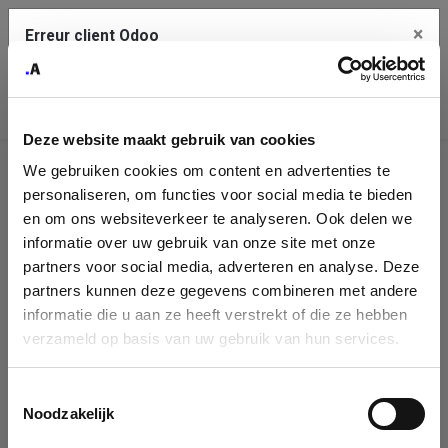
×
Erreur client Odoo
Contact Us
Copiez l'erreur complète dans le presse-papier
Deze website maakt gebruik van cookies
Une erreur s'est produite
We gebruiken cookies om content en advertenties te
Utilisez le bouton Copier pour reporter cette erreur à votre
Identification
service de support.
personaliseren, om functies voor social media te bieden
de
en om ons websiteverkeer te analyseren. Ook delen we
informatie over uw gebruik van onze site met onze
l'entreprise
Voir les détails
partners voor social media, adverteren en analyse. Deze
partners kunnen deze gegevens combineren met andere
Please fill in your company details
informatie die u aan ze heeft verstrekt of die ze hebben
Ok
verzameld op basis van uw gebruik van hun services.
You can search a company in our database by name, VAT or
enterprise ID. When a company is selected it will auto-complete the
Toestemmingsselectie
form. If you don't find your company in our database, you can create
Noodzakelijk
a new company record with the button below.