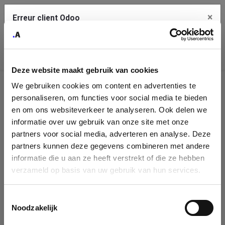
×
Erreur client Odoo
Contact Us
Copiez l'erreur complète dans le presse-papier
Deze website maakt gebruik van cookies
Une erreur s'est produite
We gebruiken cookies om content en advertenties te
Utilisez le bouton Copier pour reporter cette erreur à votre
Identification
service de support.
personaliseren, om functies voor social media te bieden
de
en om ons websiteverkeer te analyseren. Ook delen we
informatie over uw gebruik van onze site met onze
l'entreprise
Voir les détails
partners voor social media, adverteren en analyse. Deze
partners kunnen deze gegevens combineren met andere
Please fill in your company details
informatie die u aan ze heeft verstrekt of die ze hebben
Ok
verzameld op basis van uw gebruik van hun services.
You can search a company in our database by name, VAT or
enterprise ID. When a company is selected it will auto-complete the
Toestemmingsselectie
form. If you don't find your company in our database, you can create
Noodzakelijk
a new company record with the button below.