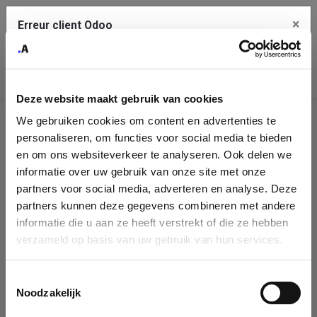
×
Erreur client Odoo
Contact Us
Copiez l'erreur complète dans le presse-papier
Deze website maakt gebruik van cookies
Une erreur s'est produite
We gebruiken cookies om content en advertenties te
Utilisez le bouton Copier pour reporter cette erreur à votre
Identification
service de support.
personaliseren, om functies voor social media te bieden
de
en om ons websiteverkeer te analyseren. Ook delen we
informatie over uw gebruik van onze site met onze
l'entreprise
Voir les détails
partners voor social media, adverteren en analyse. Deze
partners kunnen deze gegevens combineren met andere
Please fill in your company details
informatie die u aan ze heeft verstrekt of die ze hebben
Ok
verzameld op basis van uw gebruik van hun services.
You can search a company in our database by name, VAT or
enterprise ID. When a company is selected it will auto-complete the
Toestemmingsselectie
form. If you don't find your company in our database, you can create
Noodzakelijk
a new company record with the button below.