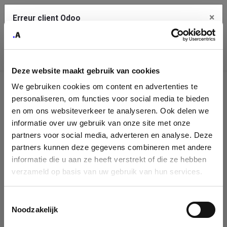
×
Erreur client Odoo
Contact Us
Copiez l'erreur complète dans le presse-papier
Deze website maakt gebruik van cookies
Une erreur s'est produite
We gebruiken cookies om content en advertenties te
Utilisez le bouton Copier pour reporter cette erreur à votre
Identification
service de support.
personaliseren, om functies voor social media te bieden
de
en om ons websiteverkeer te analyseren. Ook delen we
informatie over uw gebruik van onze site met onze
l'entreprise
Voir les détails
partners voor social media, adverteren en analyse. Deze
partners kunnen deze gegevens combineren met andere
Please fill in your company details
informatie die u aan ze heeft verstrekt of die ze hebben
Ok
verzameld op basis van uw gebruik van hun services.
You can search a company in our database by name, VAT or
enterprise ID. When a company is selected it will auto-complete the
Toestemmingsselectie
form. If you don't find your company in our database, you can create
Noodzakelijk
a new company record with the button below.