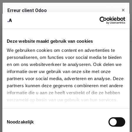
×
Erreur client Odoo
Contact Us
Copiez l'erreur complète dans le presse-papier
Deze website maakt gebruik van cookies
Une erreur s'est produite
We gebruiken cookies om content en advertenties te
Utilisez le bouton Copier pour reporter cette erreur à votre
Identification
service de support.
personaliseren, om functies voor social media te bieden
de
en om ons websiteverkeer te analyseren. Ook delen we
informatie over uw gebruik van onze site met onze
l'entreprise
Voir les détails
partners voor social media, adverteren en analyse. Deze
partners kunnen deze gegevens combineren met andere
Please fill in your company details
informatie die u aan ze heeft verstrekt of die ze hebben
Ok
verzameld op basis van uw gebruik van hun services.
You can search a company in our database by name, VAT or
enterprise ID. When a company is selected it will auto-complete the
Toestemmingsselectie
form. If you don't find your company in our database, you can create
Noodzakelijk
a new company record with the button below.