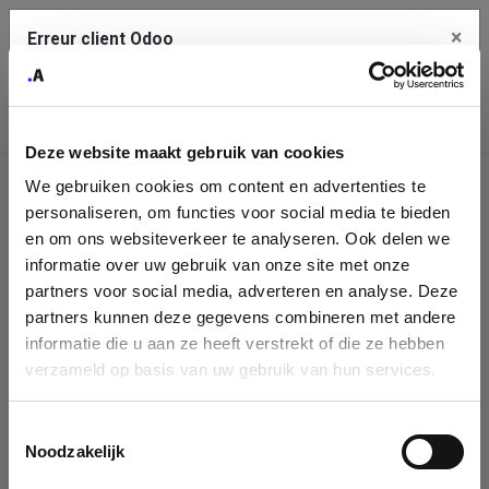
×
Erreur client Odoo
Contact Us
Copiez l'erreur complète dans le presse-papier
Deze website maakt gebruik van cookies
Une erreur s'est produite
We gebruiken cookies om content en advertenties te
Utilisez le bouton Copier pour reporter cette erreur à votre
Identification
service de support.
personaliseren, om functies voor social media te bieden
de
en om ons websiteverkeer te analyseren. Ook delen we
informatie over uw gebruik van onze site met onze
l'entreprise
Voir les détails
partners voor social media, adverteren en analyse. Deze
partners kunnen deze gegevens combineren met andere
Please fill in your company details
informatie die u aan ze heeft verstrekt of die ze hebben
Ok
verzameld op basis van uw gebruik van hun services.
You can search a company in our database by name, VAT or
enterprise ID. When a company is selected it will auto-complete the
Toestemmingsselectie
form. If you don't find your company in our database, you can create
Noodzakelijk
a new company record with the button below.