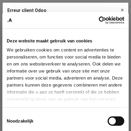
×
Erreur client Odoo
Contact Us
Copiez l'erreur complète dans le presse-papier
Deze website maakt gebruik van cookies
Une erreur s'est produite
We gebruiken cookies om content en advertenties te
Utilisez le bouton Copier pour reporter cette erreur à votre
Identification
service de support.
personaliseren, om functies voor social media te bieden
de
en om ons websiteverkeer te analyseren. Ook delen we
informatie over uw gebruik van onze site met onze
l'entreprise
Voir les détails
partners voor social media, adverteren en analyse. Deze
partners kunnen deze gegevens combineren met andere
Please fill in your company details
informatie die u aan ze heeft verstrekt of die ze hebben
Ok
verzameld op basis van uw gebruik van hun services.
You can search a company in our database by name, VAT or
enterprise ID. When a company is selected it will auto-complete the
Toestemmingsselectie
form. If you don't find your company in our database, you can create
Noodzakelijk
a new company record with the button below.