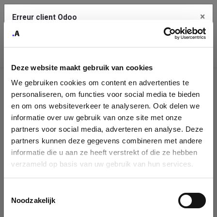
×
Erreur client Odoo
Contact Us
Copiez l'erreur complète dans le presse-papier
Deze website maakt gebruik van cookies
Une erreur s'est produite
We gebruiken cookies om content en advertenties te
Utilisez le bouton Copier pour reporter cette erreur à votre
Identification
service de support.
personaliseren, om functies voor social media te bieden
de
en om ons websiteverkeer te analyseren. Ook delen we
informatie over uw gebruik van onze site met onze
l'entreprise
Voir les détails
partners voor social media, adverteren en analyse. Deze
partners kunnen deze gegevens combineren met andere
Please fill in your company details
informatie die u aan ze heeft verstrekt of die ze hebben
Ok
verzameld op basis van uw gebruik van hun services.
You can search a company in our database by name, VAT or
enterprise ID. When a company is selected it will auto-complete the
Toestemmingsselectie
form. If you don't find your company in our database, you can create
Noodzakelijk
a new company record with the button below.