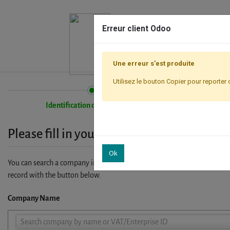
Erreur client Odoo
Une erreur s'est produite
Utilisez le bouton Copier pour reporter 
Identification de l'entreprise
Please fill in your company details
Ok
You can search a company in our database by name, VAT or enterprise I
record with the button below.
Company Name
Company
Search company by name or VAT/Enterprise ID
Name