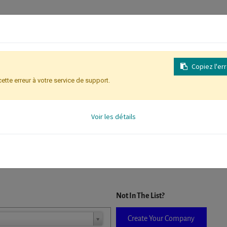
Copiez l'er
cette erreur à votre service de support.
Inscription
Identification des partic
Voir les détails
D. When a company is selected it will auto-complete the form. If you do
Not In The List?
Create Your Company