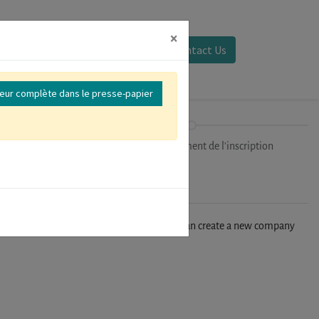
×
Se connecter
Contact Us
reur complète dans le presse-papier
ipants
Finalisation/Paiement de l'inscription
n't find your company in our database, you can create a new company