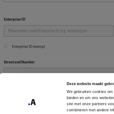
Enterprise ID
Enterprise ID exempt
Street
and Number
Deze website maakt gebru
Street 2
We gebruiken cookies om c
bieden en om ons websitev
site met onze partners vo
combineren met andere inf