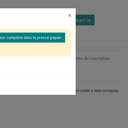
×
Se connecter
Contact Us
reur complète dans le presse-papier
ipants
Finalisation/Paiement de l'inscription
n't find your company in our database, you can create a new company