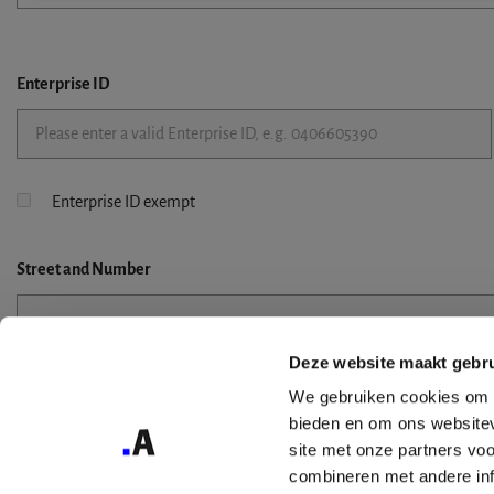
Enterprise ID
Enterprise ID exempt
Street
and Number
Deze website maakt gebru
Street 2
We gebruiken cookies om c
bieden en om ons websitev
site met onze partners vo
combineren met andere inf