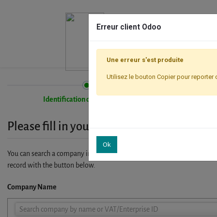
Erreur client Odoo
Une erreur s'est produite
Utilisez le bouton Copier pour reporter 
Identification de l'entreprise
Please fill in your company details
Ok
You can search a company in our database by name, VAT or enterprise I
record with the button below.
Company Name
Company
Search company by name or VAT/Enterprise ID
Name