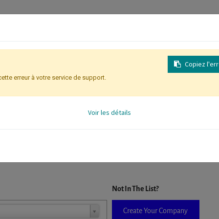
Copiez l'er
cette erreur à votre service de support.
Inscription
Identification des partic
Voir les détails
D. When a company is selected it will auto-complete the form. If you do
Not In The List?
Create Your Company