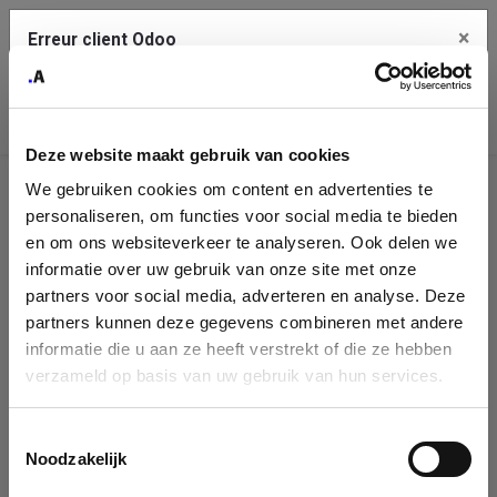
×
Erreur client Odoo
Contact Us
Copiez l'erreur complète dans le presse-papier
Deze website maakt gebruik van cookies
Une erreur s'est produite
We gebruiken cookies om content en advertenties te
Utilisez le bouton Copier pour reporter cette erreur à votre
Identification
service de support.
personaliseren, om functies voor social media te bieden
de
en om ons websiteverkeer te analyseren. Ook delen we
informatie over uw gebruik van onze site met onze
l'entreprise
Voir les détails
partners voor social media, adverteren en analyse. Deze
partners kunnen deze gegevens combineren met andere
Please fill in your company details
informatie die u aan ze heeft verstrekt of die ze hebben
Ok
verzameld op basis van uw gebruik van hun services.
You can search a company in our database by name, VAT or
enterprise ID. When a company is selected it will auto-complete the
Toestemmingsselectie
form. If you don't find your company in our database, you can create
Noodzakelijk
a new company record with the button below.