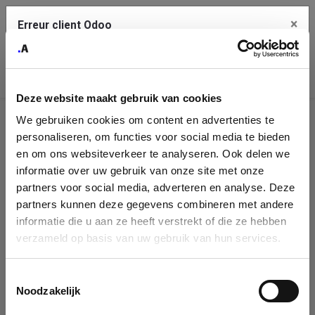
×
Erreur client Odoo
Contact Us
Copiez l'erreur complète dans le presse-papier
Deze website maakt gebruik van cookies
Une erreur s'est produite
We gebruiken cookies om content en advertenties te
Utilisez le bouton Copier pour reporter cette erreur à votre
Identification
service de support.
personaliseren, om functies voor social media te bieden
de
en om ons websiteverkeer te analyseren. Ook delen we
informatie over uw gebruik van onze site met onze
l'entreprise
Voir les détails
partners voor social media, adverteren en analyse. Deze
partners kunnen deze gegevens combineren met andere
Please fill in your company details
informatie die u aan ze heeft verstrekt of die ze hebben
Ok
verzameld op basis van uw gebruik van hun services.
You can search a company in our database by name, VAT or
enterprise ID. When a company is selected it will auto-complete the
Toestemmingsselectie
form. If you don't find your company in our database, you can create
Noodzakelijk
a new company record with the button below.