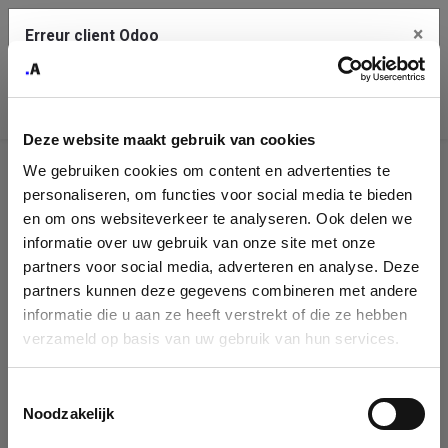
×
Erreur client Odoo
Contact Us
Copiez l'erreur complète dans le presse-papier
Deze website maakt gebruik van cookies
Une erreur s'est produite
We gebruiken cookies om content en advertenties te
Utilisez le bouton Copier pour reporter cette erreur à votre
Identification
service de support.
personaliseren, om functies voor social media te bieden
de
en om ons websiteverkeer te analyseren. Ook delen we
informatie over uw gebruik van onze site met onze
l'entreprise
Voir les détails
partners voor social media, adverteren en analyse. Deze
partners kunnen deze gegevens combineren met andere
Please fill in your company details
informatie die u aan ze heeft verstrekt of die ze hebben
Ok
verzameld op basis van uw gebruik van hun services.
You can search a company in our database by name, VAT or
enterprise ID. When a company is selected it will auto-complete the
Toestemmingsselectie
form. If you don't find your company in our database, you can create
Noodzakelijk
a new company record with the button below.