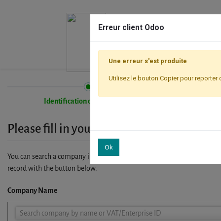
Erreur client Odoo
Une erreur s'est produite
Utilisez le bouton Copier pour reporter 
Identification de l'entreprise
Please fill in your company details
Ok
You can search a company in our database by name, VAT or enterprise I
record with the button below.
Company Name
Company
Search company by name or VAT/Enterprise ID
Name