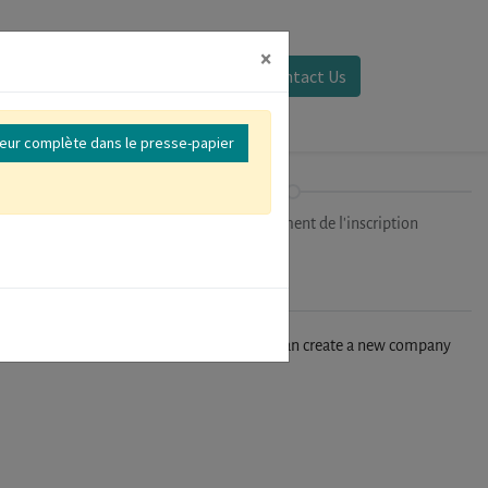
×
Se connecter
Contact Us
reur complète dans le presse-papier
ipants
Finalisation/Paiement de l'inscription
n't find your company in our database, you can create a new company