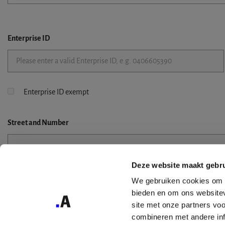
Enterprise ID
Enterprise ID exempt
Street
and Number
Deze website maakt gebru
Street 2
We gebruiken cookies om c
bieden en om ons websitev
site met onze partners vo
combineren met andere inf