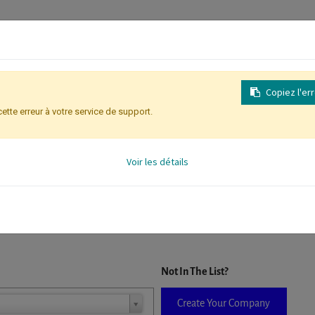
Copiez l'er
cette erreur à votre service de support.
Inscription
Identification des partic
Voir les détails
D. When a company is selected it will auto-complete the form. If you do
Not In The List?
Create Your Company