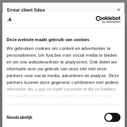
×
Erreur client Odoo
Contact Us
Copiez l'erreur complète dans le presse-papier
Deze website maakt gebruik van cookies
Une erreur s'est produite
We gebruiken cookies om content en advertenties te
Utilisez le bouton Copier pour reporter cette erreur à votre
Identification
service de support.
personaliseren, om functies voor social media te bieden
de
en om ons websiteverkeer te analyseren. Ook delen we
informatie over uw gebruik van onze site met onze
l'entreprise
Voir les détails
partners voor social media, adverteren en analyse. Deze
partners kunnen deze gegevens combineren met andere
Please fill in your company details
informatie die u aan ze heeft verstrekt of die ze hebben
Ok
verzameld op basis van uw gebruik van hun services.
You can search a company in our database by name, VAT or
enterprise ID. When a company is selected it will auto-complete the
Toestemmingsselectie
form. If you don't find your company in our database, you can create
Noodzakelijk
a new company record with the button below.