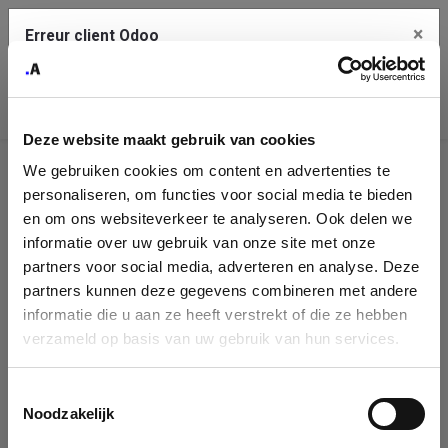
×
Erreur client Odoo
Contact Us
Copiez l'erreur complète dans le presse-papier
Deze website maakt gebruik van cookies
Une erreur s'est produite
We gebruiken cookies om content en advertenties te
Utilisez le bouton Copier pour reporter cette erreur à votre
Identification
service de support.
personaliseren, om functies voor social media te bieden
de
en om ons websiteverkeer te analyseren. Ook delen we
informatie over uw gebruik van onze site met onze
l'entreprise
Voir les détails
partners voor social media, adverteren en analyse. Deze
partners kunnen deze gegevens combineren met andere
Please fill in your company details
informatie die u aan ze heeft verstrekt of die ze hebben
Ok
verzameld op basis van uw gebruik van hun services.
You can search a company in our database by name, VAT or
enterprise ID. When a company is selected it will auto-complete the
Toestemmingsselectie
form. If you don't find your company in our database, you can create
Noodzakelijk
a new company record with the button below.