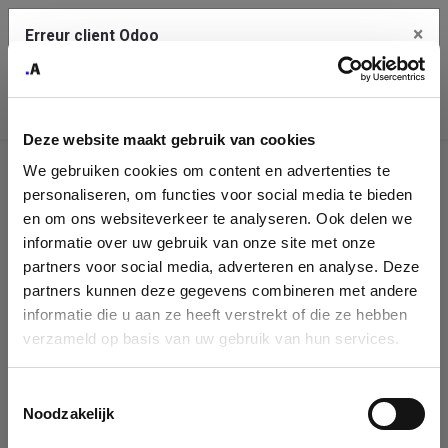
×
Erreur client Odoo
Contact Us
Copiez l'erreur complète dans le presse-papier
Deze website maakt gebruik van cookies
Une erreur s'est produite
We gebruiken cookies om content en advertenties te
Utilisez le bouton Copier pour reporter cette erreur à votre
Identification
service de support.
personaliseren, om functies voor social media te bieden
de
en om ons websiteverkeer te analyseren. Ook delen we
informatie over uw gebruik van onze site met onze
l'entreprise
Voir les détails
partners voor social media, adverteren en analyse. Deze
partners kunnen deze gegevens combineren met andere
Please fill in your company details
informatie die u aan ze heeft verstrekt of die ze hebben
Ok
verzameld op basis van uw gebruik van hun services.
You can search a company in our database by name, VAT or
enterprise ID. When a company is selected it will auto-complete the
Toestemmingsselectie
form. If you don't find your company in our database, you can create
Noodzakelijk
a new company record with the button below.