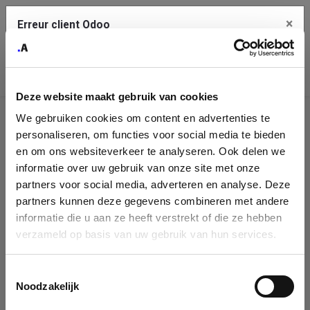
×
Erreur client Odoo
Contact Us
Copiez l'erreur complète dans le presse-papier
Deze website maakt gebruik van cookies
Une erreur s'est produite
We gebruiken cookies om content en advertenties te
Utilisez le bouton Copier pour reporter cette erreur à votre
Identification
service de support.
personaliseren, om functies voor social media te bieden
de
en om ons websiteverkeer te analyseren. Ook delen we
informatie over uw gebruik van onze site met onze
l'entreprise
Voir les détails
partners voor social media, adverteren en analyse. Deze
partners kunnen deze gegevens combineren met andere
Please fill in your company details
informatie die u aan ze heeft verstrekt of die ze hebben
Ok
verzameld op basis van uw gebruik van hun services.
You can search a company in our database by name, VAT or
enterprise ID. When a company is selected it will auto-complete the
Toestemmingsselectie
form. If you don't find your company in our database, you can create
Noodzakelijk
a new company record with the button below.