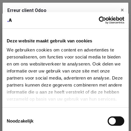
×
Erreur client Odoo
Contact Us
Copiez l'erreur complète dans le presse-papier
Deze website maakt gebruik van cookies
Une erreur s'est produite
We gebruiken cookies om content en advertenties te
Utilisez le bouton Copier pour reporter cette erreur à votre
Identification
service de support.
personaliseren, om functies voor social media te bieden
de
en om ons websiteverkeer te analyseren. Ook delen we
informatie over uw gebruik van onze site met onze
l'entreprise
Voir les détails
partners voor social media, adverteren en analyse. Deze
partners kunnen deze gegevens combineren met andere
Please fill in your company details
informatie die u aan ze heeft verstrekt of die ze hebben
Ok
verzameld op basis van uw gebruik van hun services.
You can search a company in our database by name, VAT or
enterprise ID. When a company is selected it will auto-complete the
Toestemmingsselectie
form. If you don't find your company in our database, you can create
Noodzakelijk
a new company record with the button below.