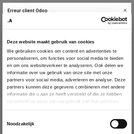
×
Erreur client Odoo
Contact Us
Copiez l'erreur complète dans le presse-papier
Deze website maakt gebruik van cookies
Une erreur s'est produite
We gebruiken cookies om content en advertenties te
Utilisez le bouton Copier pour reporter cette erreur à votre
Identification
service de support.
personaliseren, om functies voor social media te bieden
de
en om ons websiteverkeer te analyseren. Ook delen we
informatie over uw gebruik van onze site met onze
l'entreprise
Voir les détails
partners voor social media, adverteren en analyse. Deze
partners kunnen deze gegevens combineren met andere
Please fill in your company details
informatie die u aan ze heeft verstrekt of die ze hebben
Ok
verzameld op basis van uw gebruik van hun services.
You can search a company in our database by name, VAT or
enterprise ID. When a company is selected it will auto-complete the
Toestemmingsselectie
form. If you don't find your company in our database, you can create
Noodzakelijk
a new company record with the button below.