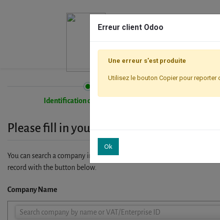
Erreur client Odoo
Une erreur s'est produite
Utilisez le bouton Copier pour reporter 
Identification de l'entreprise
Please fill in your company details
Ok
You can search a company in our database by name, VAT or enterprise I
record with the button below.
Company Name
Company
Search company by name or VAT/Enterprise ID
Name