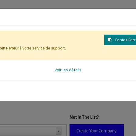
Copiez l'er
cette erreur à votre service de support.
Inscription
Identification des partic
Voir les détails
D. When a company is selected it will auto-complete the form. If you do
Not In The List?
Create Your Company