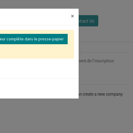
×
Se connecter
Contact Us
reur complète dans le presse-papier
ipants
Finalisation/Paiement de l'inscription
n't find your company in our database, you can create a new company