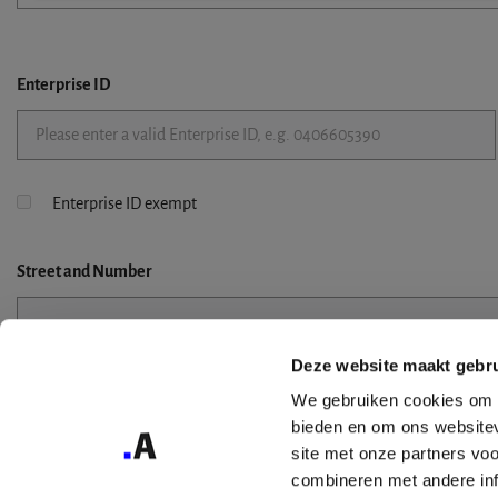
Enterprise ID
Enterprise ID exempt
Street
and Number
Deze website maakt gebru
Street 2
We gebruiken cookies om c
bieden en om ons websitev
site met onze partners vo
combineren met andere inf