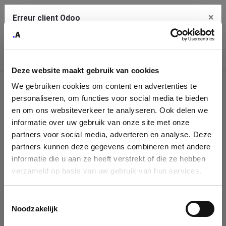
×
Erreur client Odoo
Contact Us
Copiez l'erreur complète dans le presse-papier
Deze website maakt gebruik van cookies
Une erreur s'est produite
We gebruiken cookies om content en advertenties te
Utilisez le bouton Copier pour reporter cette erreur à votre
Identification
service de support.
personaliseren, om functies voor social media te bieden
de
en om ons websiteverkeer te analyseren. Ook delen we
informatie over uw gebruik van onze site met onze
l'entreprise
Voir les détails
partners voor social media, adverteren en analyse. Deze
partners kunnen deze gegevens combineren met andere
Please fill in your company details
informatie die u aan ze heeft verstrekt of die ze hebben
Ok
verzameld op basis van uw gebruik van hun services.
You can search a company in our database by name, VAT or
enterprise ID. When a company is selected it will auto-complete the
Toestemmingsselectie
form. If you don't find your company in our database, you can create
Noodzakelijk
a new company record with the button below.