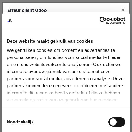
×
Erreur client Odoo
Contact Us
Copiez l'erreur complète dans le presse-papier
Deze website maakt gebruik van cookies
Une erreur s'est produite
We gebruiken cookies om content en advertenties te
Utilisez le bouton Copier pour reporter cette erreur à votre
Identification
service de support.
personaliseren, om functies voor social media te bieden
de
en om ons websiteverkeer te analyseren. Ook delen we
informatie over uw gebruik van onze site met onze
l'entreprise
Voir les détails
partners voor social media, adverteren en analyse. Deze
partners kunnen deze gegevens combineren met andere
Please fill in your company details
informatie die u aan ze heeft verstrekt of die ze hebben
Ok
verzameld op basis van uw gebruik van hun services.
You can search a company in our database by name, VAT or
enterprise ID. When a company is selected it will auto-complete the
Toestemmingsselectie
form. If you don't find your company in our database, you can create
Noodzakelijk
a new company record with the button below.