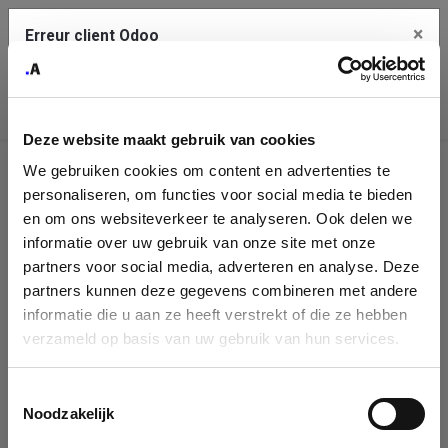
×
Erreur client Odoo
Contact Us
Copiez l'erreur complète dans le presse-papier
Deze website maakt gebruik van cookies
Une erreur s'est produite
We gebruiken cookies om content en advertenties te
Utilisez le bouton Copier pour reporter cette erreur à votre
Identification
service de support.
personaliseren, om functies voor social media te bieden
de
en om ons websiteverkeer te analyseren. Ook delen we
informatie over uw gebruik van onze site met onze
l'entreprise
Voir les détails
partners voor social media, adverteren en analyse. Deze
partners kunnen deze gegevens combineren met andere
Please fill in your company details
informatie die u aan ze heeft verstrekt of die ze hebben
Ok
verzameld op basis van uw gebruik van hun services.
You can search a company in our database by name, VAT or
enterprise ID. When a company is selected it will auto-complete the
Toestemmingsselectie
form. If you don't find your company in our database, you can create
Noodzakelijk
a new company record with the button below.