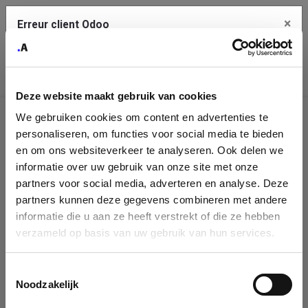
×
Erreur client Odoo
Contact Us
Copiez l'erreur complète dans le presse-papier
Deze website maakt gebruik van cookies
Une erreur s'est produite
We gebruiken cookies om content en advertenties te
Utilisez le bouton Copier pour reporter cette erreur à votre
Identification
service de support.
personaliseren, om functies voor social media te bieden
de
en om ons websiteverkeer te analyseren. Ook delen we
informatie over uw gebruik van onze site met onze
l'entreprise
Voir les détails
partners voor social media, adverteren en analyse. Deze
partners kunnen deze gegevens combineren met andere
Please fill in your company details
informatie die u aan ze heeft verstrekt of die ze hebben
Ok
verzameld op basis van uw gebruik van hun services.
You can search a company in our database by name, VAT or
enterprise ID. When a company is selected it will auto-complete the
Toestemmingsselectie
form. If you don't find your company in our database, you can create
Noodzakelijk
a new company record with the button below.