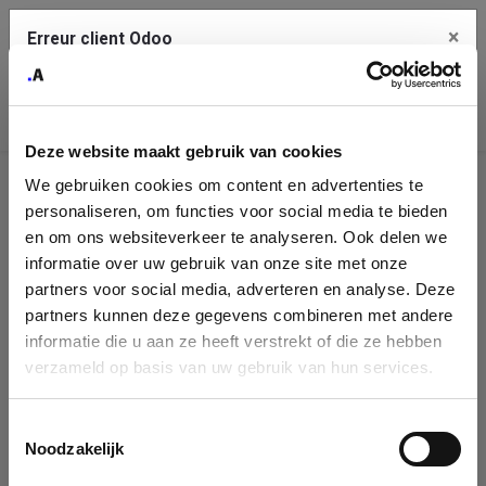
×
Erreur client Odoo
Contact Us
Copiez l'erreur complète dans le presse-papier
Deze website maakt gebruik van cookies
Une erreur s'est produite
We gebruiken cookies om content en advertenties te
Utilisez le bouton Copier pour reporter cette erreur à votre
Identification
service de support.
personaliseren, om functies voor social media te bieden
de
en om ons websiteverkeer te analyseren. Ook delen we
informatie over uw gebruik van onze site met onze
l'entreprise
Voir les détails
partners voor social media, adverteren en analyse. Deze
partners kunnen deze gegevens combineren met andere
Please fill in your company details
informatie die u aan ze heeft verstrekt of die ze hebben
Ok
verzameld op basis van uw gebruik van hun services.
You can search a company in our database by name, VAT or
enterprise ID. When a company is selected it will auto-complete the
Toestemmingsselectie
form. If you don't find your company in our database, you can create
Noodzakelijk
a new company record with the button below.