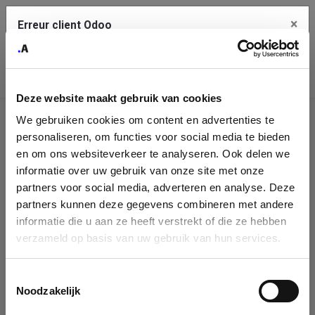
×
Erreur client Odoo
Contact Us
Copiez l'erreur complète dans le presse-papier
Deze website maakt gebruik van cookies
Une erreur s'est produite
We gebruiken cookies om content en advertenties te
Utilisez le bouton Copier pour reporter cette erreur à votre
Identification
service de support.
personaliseren, om functies voor social media te bieden
de
en om ons websiteverkeer te analyseren. Ook delen we
informatie over uw gebruik van onze site met onze
l'entreprise
Voir les détails
partners voor social media, adverteren en analyse. Deze
partners kunnen deze gegevens combineren met andere
Please fill in your company details
informatie die u aan ze heeft verstrekt of die ze hebben
Ok
verzameld op basis van uw gebruik van hun services.
You can search a company in our database by name, VAT or
enterprise ID. When a company is selected it will auto-complete the
Toestemmingsselectie
form. If you don't find your company in our database, you can create
Noodzakelijk
a new company record with the button below.