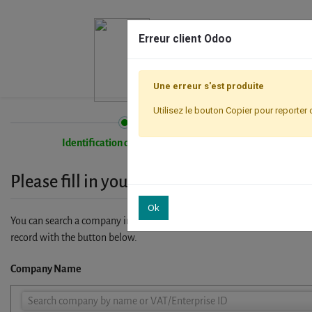
Erreur client Odoo
Une erreur s'est produite
Utilisez le bouton Copier pour reporter 
Identification de l'entreprise
Please fill in your company details
Ok
You can search a company in our database by name, VAT or enterprise I
record with the button below.
Company Name
Company
Search company by name or VAT/Enterprise ID
Name