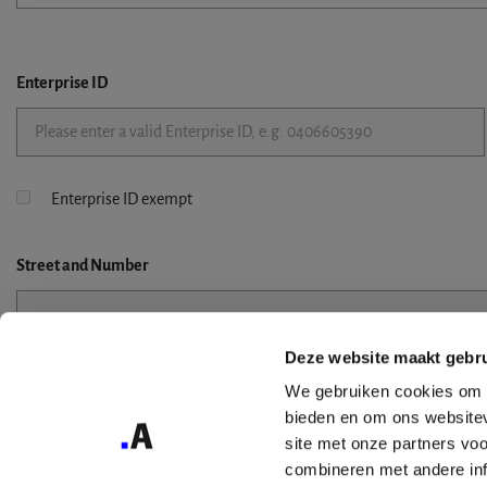
Enterprise ID
Enterprise ID exempt
Street
and Number
Deze website maakt gebru
Street 2
We gebruiken cookies om c
bieden en om ons websitev
site met onze partners vo
combineren met andere inf