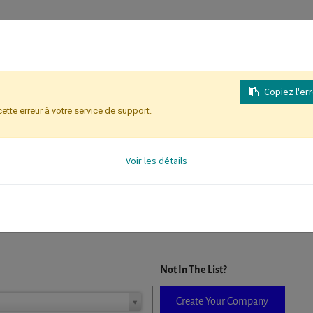
Copiez l'er
cette erreur à votre service de support.
Inscription
Identification des partic
Voir les détails
D. When a company is selected it will auto-complete the form. If you do
Not In The List?
Create Your Company