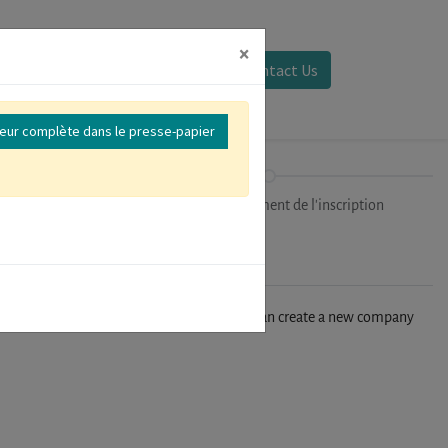
×
Se connecter
Contact Us
reur complète dans le presse-papier
ipants
Finalisation/Paiement de l'inscription
n't find your company in our database, you can create a new company