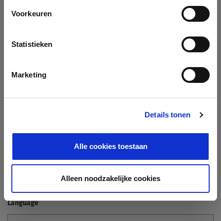
Name
Voorkeuren
Not In The List?
Statistieken
Create Your Company
Marketing
Enterprise ID
Details tonen
Alle cookies toestaan
TIN / VAT
Alleen noodzakelijke cookies
Language