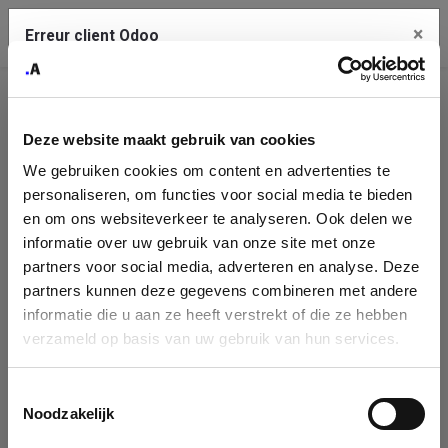
×
Contact Us
Erreur client Odoo
Identification
Copiez l'erreur complète dans le presse-papier
Deze website maakt gebruik van cookies
Une erreur s'est produite
de
We gebruiken cookies om content en advertenties te
Utilisez le bouton Copier pour reporter cette erreur à votre
l'entreprise
service de support.
personaliseren, om functies voor social media te bieden
en om ons websiteverkeer te analyseren. Ook delen we
Please fill in your company details
informatie over uw gebruik van onze site met onze
Voir les détails
partners voor social media, adverteren en analyse. Deze
You can search a company in our database by name, VAT or
partners kunnen deze gegevens combineren met andere
enterprise ID. When a company is selected it will auto-complete the
informatie die u aan ze heeft verstrekt of die ze hebben
form. If you don't find your company in our database, you can create
Ok
verzameld op basis van uw gebruik van hun services.
a new company record with the button below.
Toestemmingsselectie
Company Name
Noodzakelijk
Company
Search company by name or VAT/Enterprise ID