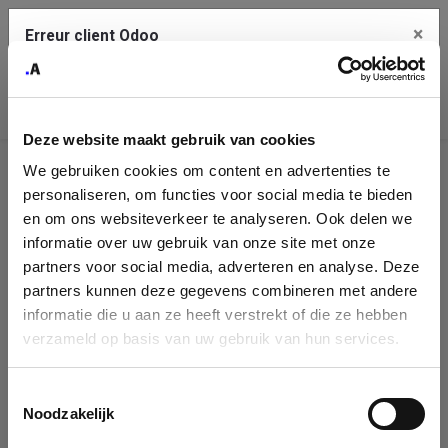
×
Erreur client Odoo
Contact Us
Copiez l'erreur complète dans le presse-papier
Deze website maakt gebruik van cookies
Une erreur s'est produite
We gebruiken cookies om content en advertenties te
Utilisez le bouton Copier pour reporter cette erreur à votre
Identification
service de support.
personaliseren, om functies voor social media te bieden
de
en om ons websiteverkeer te analyseren. Ook delen we
informatie over uw gebruik van onze site met onze
l'entreprise
Voir les détails
partners voor social media, adverteren en analyse. Deze
partners kunnen deze gegevens combineren met andere
Please fill in your company details
informatie die u aan ze heeft verstrekt of die ze hebben
Ok
verzameld op basis van uw gebruik van hun services.
You can search a company in our database by name, VAT or
enterprise ID. When a company is selected it will auto-complete the
Toestemmingsselectie
form. If you don't find your company in our database, you can create
Noodzakelijk
a new company record with the button below.