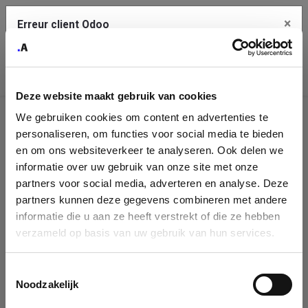
×
Erreur client Odoo
Contact Us
Copiez l'erreur complète dans le presse-papier
Deze website maakt gebruik van cookies
Une erreur s'est produite
We gebruiken cookies om content en advertenties te
Utilisez le bouton Copier pour reporter cette erreur à votre
Identification
service de support.
personaliseren, om functies voor social media te bieden
de
en om ons websiteverkeer te analyseren. Ook delen we
informatie over uw gebruik van onze site met onze
l'entreprise
Voir les détails
partners voor social media, adverteren en analyse. Deze
partners kunnen deze gegevens combineren met andere
Please fill in your company details
informatie die u aan ze heeft verstrekt of die ze hebben
Ok
verzameld op basis van uw gebruik van hun services.
You can search a company in our database by name, VAT or
enterprise ID. When a company is selected it will auto-complete the
Toestemmingsselectie
form. If you don't find your company in our database, you can create
Noodzakelijk
a new company record with the button below.