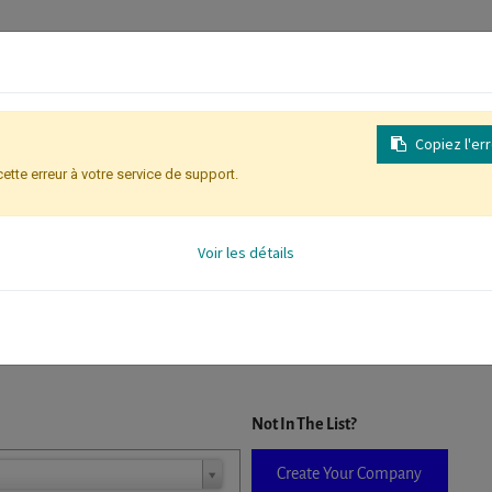
Copiez l'er
cette erreur à votre service de support.
Inscription
Identification des partic
Voir les détails
D. When a company is selected it will auto-complete the form. If you do
Not In The List?
Create Your Company