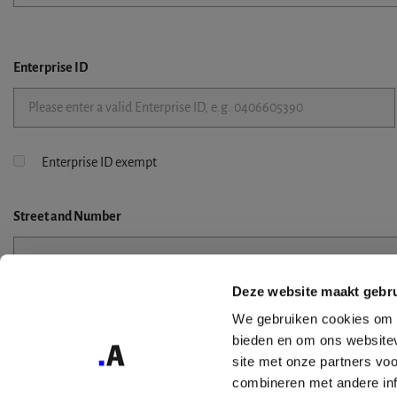
Enterprise ID
Enterprise ID exempt
Street
and Number
Deze website maakt gebru
Street 2
We gebruiken cookies om c
bieden en om ons websitev
site met onze partners vo
combineren met andere inf