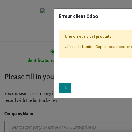
Erreur client Odoo
Une erreur s'est produite
Utilisez le bouton Copier pour reporter 
Identification de l'entreprise
Please fill in your company details
Ok
You can search a company in our database by name, VAT or enterprise I
record with the button below.
Company Name
Company
Search company by name or VAT/Enterprise ID
Name