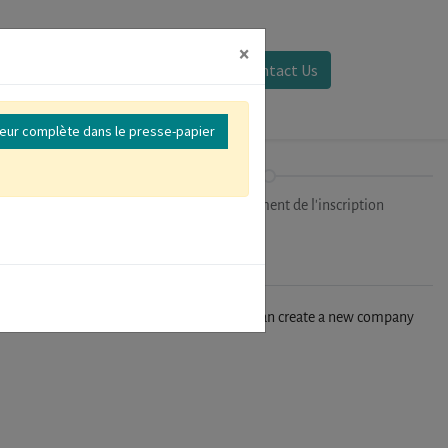
×
Se connecter
Contact Us
reur complète dans le presse-papier
ipants
Finalisation/Paiement de l'inscription
n't find your company in our database, you can create a new company