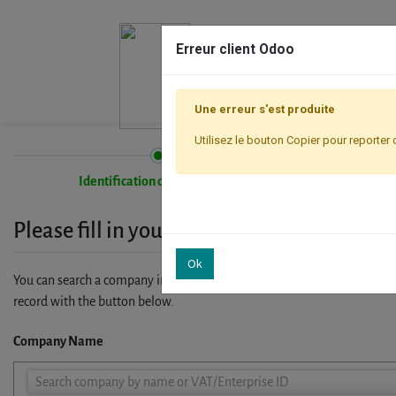
Erreur client Odoo
Une erreur s'est produite
Utilisez le bouton Copier pour reporter 
Identification de l'entreprise
Please fill in your company details
Ok
You can search a company in our database by name, VAT or enterprise I
record with the button below.
Company Name
Company
Search company by name or VAT/Enterprise ID
Name