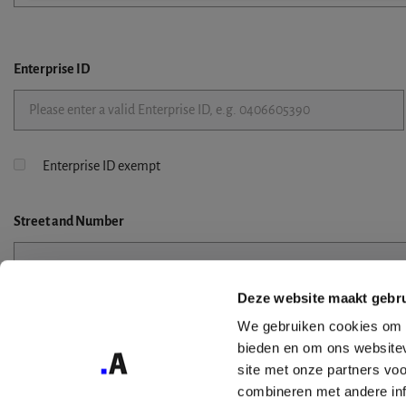
Enterprise ID
Enterprise ID exempt
Street
and Number
Deze website maakt gebru
Street 2
We gebruiken cookies om c
bieden en om ons websitev
site met onze partners vo
combineren met andere inf