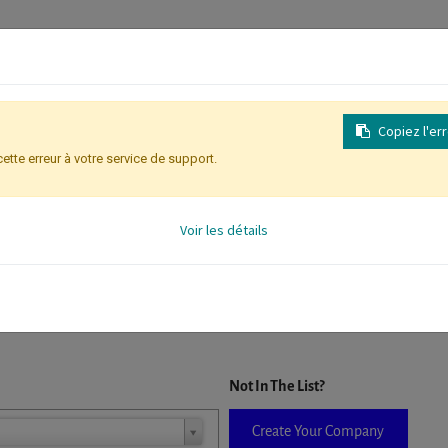
Copiez l'er
cette erreur à votre service de support.
Inscription
Identification des partic
Voir les détails
D. When a company is selected it will auto-complete the form. If you do
Not In The List?
Create Your Company