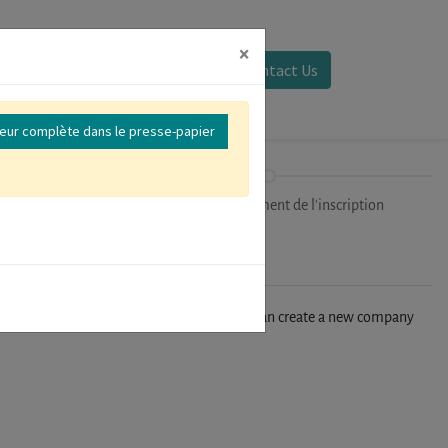
×
Se connecter
Contact Us
reur complète dans le presse-papier
ipants
Finalisation/Paiement de l'inscription
n't find your company in our database, you can create a new company