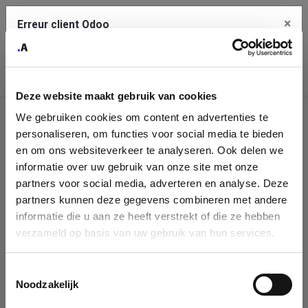
×
Erreur client Odoo
Contact Us
Copiez l'erreur complète dans le presse-papier
Deze website maakt gebruik van cookies
Une erreur s'est produite
We gebruiken cookies om content en advertenties te
Utilisez le bouton Copier pour reporter cette erreur à votre
Identification
service de support.
personaliseren, om functies voor social media te bieden
de
en om ons websiteverkeer te analyseren. Ook delen we
informatie over uw gebruik van onze site met onze
l'entreprise
Voir les détails
partners voor social media, adverteren en analyse. Deze
partners kunnen deze gegevens combineren met andere
Please fill in your company details
informatie die u aan ze heeft verstrekt of die ze hebben
Ok
verzameld op basis van uw gebruik van hun services.
You can search a company in our database by name, VAT or
enterprise ID. When a company is selected it will auto-complete the
Toestemmingsselectie
form. If you don't find your company in our database, you can create
Noodzakelijk
a new company record with the button below.