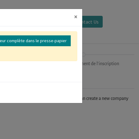
×
Se connecter
Contact Us
reur complète dans le presse-papier
ipants
Finalisation/Paiement de l'inscription
n't find your company in our database, you can create a new company