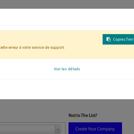
Copiez l'er
cette erreur à votre service de support.
Inscription
Identification des partic
Voir les détails
D. When a company is selected it will auto-complete the form. If you do
Not In The List?
Create Your Company