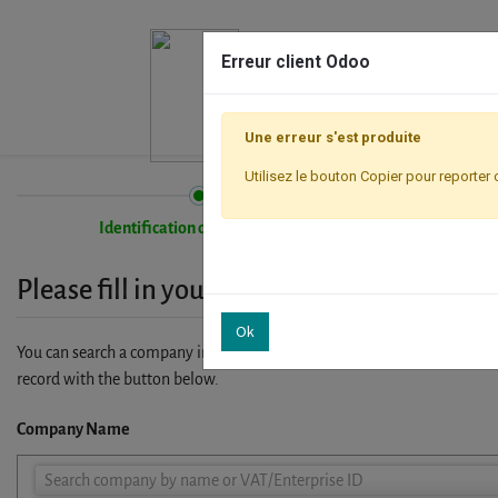
Erreur client Odoo
Une erreur s'est produite
Utilisez le bouton Copier pour reporter 
Identification de l'entreprise
Please fill in your company details
Ok
You can search a company in our database by name, VAT or enterprise I
record with the button below.
Company Name
Company
Search company by name or VAT/Enterprise ID
Name