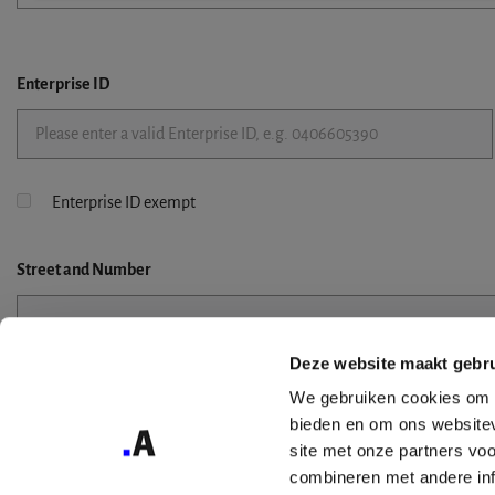
Enterprise ID
Enterprise ID exempt
Street
and Number
Deze website maakt gebru
Street 2
We gebruiken cookies om c
bieden en om ons websitev
site met onze partners vo
combineren met andere inf