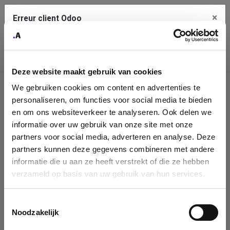
×
Erreur client Odoo
Contact Us
Copiez l'erreur complète dans le presse-papier
Deze website maakt gebruik van cookies
Une erreur s'est produite
We gebruiken cookies om content en advertenties te
Utilisez le bouton Copier pour reporter cette erreur à votre
Identification
service de support.
personaliseren, om functies voor social media te bieden
de
en om ons websiteverkeer te analyseren. Ook delen we
informatie over uw gebruik van onze site met onze
l'entreprise
Voir les détails
partners voor social media, adverteren en analyse. Deze
partners kunnen deze gegevens combineren met andere
Please fill in your company details
informatie die u aan ze heeft verstrekt of die ze hebben
Ok
verzameld op basis van uw gebruik van hun services.
You can search a company in our database by name, VAT or
enterprise ID. When a company is selected it will auto-complete the
Toestemmingsselectie
form. If you don't find your company in our database, you can create
Noodzakelijk
a new company record with the button below.