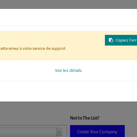
Copiez l'er
cette erreur à votre service de support.
Inscription
Identification des partic
Voir les détails
D. When a company is selected it will auto-complete the form. If you do
Not In The List?
Create Your Company