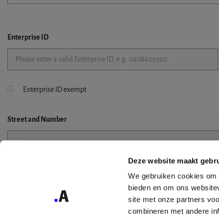
Enterprise ID
Enterprise ID exempt
Street
and Number
Deze website maakt gebru
Street 2
We gebruiken cookies om c
bieden en om ons websitev
site met onze partners vo
combineren met andere inf