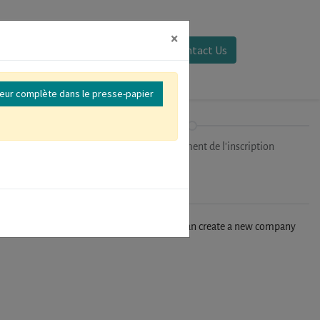
×
Se connecter
Contact Us
reur complète dans le presse-papier
ipants
Finalisation/Paiement de l'inscription
n't find your company in our database, you can create a new company