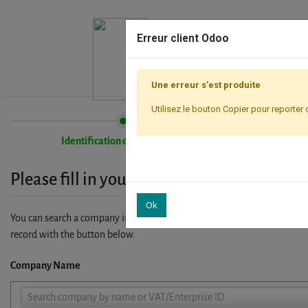
Erreur client Odoo
Une erreur s'est produite
Utilisez le bouton Copier pour reporter 
Identification de l'entreprise
Please fill in your company details
Ok
You can search a company in our database by name, VAT or enterprise I
record with the button below.
Company Name
Company
Search company by name or VAT/Enterprise ID
Name