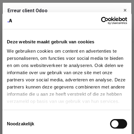
×
Erreur client Odoo
Contact Us
Copiez l'erreur complète dans le presse-papier
Deze website maakt gebruik van cookies
Une erreur s'est produite
We gebruiken cookies om content en advertenties te
Utilisez le bouton Copier pour reporter cette erreur à votre
Identification
service de support.
personaliseren, om functies voor social media te bieden
de
en om ons websiteverkeer te analyseren. Ook delen we
informatie over uw gebruik van onze site met onze
l'entreprise
Voir les détails
partners voor social media, adverteren en analyse. Deze
partners kunnen deze gegevens combineren met andere
Please fill in your company details
informatie die u aan ze heeft verstrekt of die ze hebben
Ok
verzameld op basis van uw gebruik van hun services.
You can search a company in our database by name, VAT or
enterprise ID. When a company is selected it will auto-complete the
Toestemmingsselectie
form. If you don't find your company in our database, you can create
Noodzakelijk
a new company record with the button below.