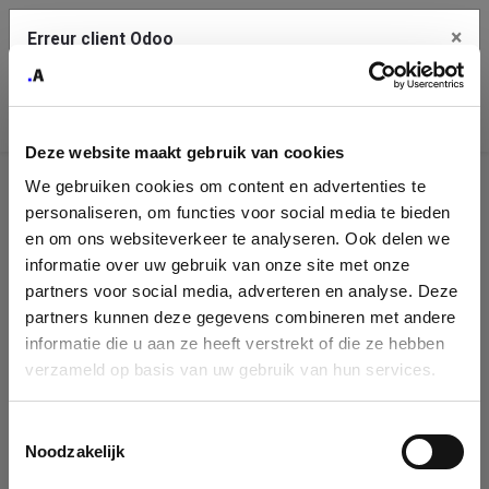
×
Erreur client Odoo
Contact Us
Copiez l'erreur complète dans le presse-papier
Deze website maakt gebruik van cookies
Une erreur s'est produite
We gebruiken cookies om content en advertenties te
Utilisez le bouton Copier pour reporter cette erreur à votre
Identification
service de support.
personaliseren, om functies voor social media te bieden
de
en om ons websiteverkeer te analyseren. Ook delen we
informatie over uw gebruik van onze site met onze
l'entreprise
Voir les détails
partners voor social media, adverteren en analyse. Deze
partners kunnen deze gegevens combineren met andere
Please fill in your company details
informatie die u aan ze heeft verstrekt of die ze hebben
Ok
verzameld op basis van uw gebruik van hun services.
You can search a company in our database by name, VAT or
enterprise ID. When a company is selected it will auto-complete the
Toestemmingsselectie
form. If you don't find your company in our database, you can create
Noodzakelijk
a new company record with the button below.