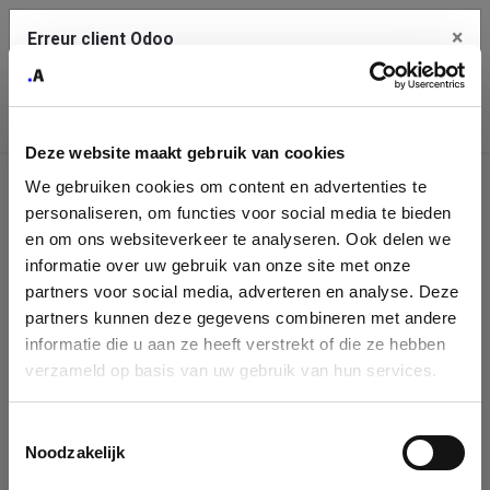
×
Erreur client Odoo
Contact Us
Copiez l'erreur complète dans le presse-papier
Deze website maakt gebruik van cookies
Une erreur s'est produite
We gebruiken cookies om content en advertenties te
Utilisez le bouton Copier pour reporter cette erreur à votre
Identification
service de support.
personaliseren, om functies voor social media te bieden
de
en om ons websiteverkeer te analyseren. Ook delen we
informatie over uw gebruik van onze site met onze
l'entreprise
Voir les détails
partners voor social media, adverteren en analyse. Deze
partners kunnen deze gegevens combineren met andere
Please fill in your company details
informatie die u aan ze heeft verstrekt of die ze hebben
Ok
verzameld op basis van uw gebruik van hun services.
You can search a company in our database by name, VAT or
enterprise ID. When a company is selected it will auto-complete the
Toestemmingsselectie
form. If you don't find your company in our database, you can create
Noodzakelijk
a new company record with the button below.