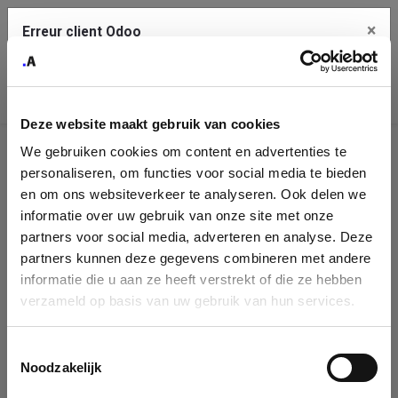
×
Erreur client Odoo
Contact Us
Copiez l'erreur complète dans le presse-papier
Deze website maakt gebruik van cookies
Une erreur s'est produite
We gebruiken cookies om content en advertenties te
Utilisez le bouton Copier pour reporter cette erreur à votre
Identification
service de support.
personaliseren, om functies voor social media te bieden
de
en om ons websiteverkeer te analyseren. Ook delen we
informatie over uw gebruik van onze site met onze
l'entreprise
Voir les détails
partners voor social media, adverteren en analyse. Deze
partners kunnen deze gegevens combineren met andere
Please fill in your company details
informatie die u aan ze heeft verstrekt of die ze hebben
Ok
verzameld op basis van uw gebruik van hun services.
You can search a company in our database by name, VAT or
enterprise ID. When a company is selected it will auto-complete the
Toestemmingsselectie
form. If you don't find your company in our database, you can create
Noodzakelijk
a new company record with the button below.