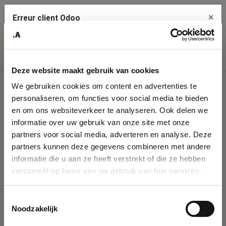
×
Erreur client Odoo
Contact Us
Copiez l'erreur complète dans le presse-papier
Deze website maakt gebruik van cookies
Une erreur s'est produite
We gebruiken cookies om content en advertenties te
Utilisez le bouton Copier pour reporter cette erreur à votre
Identification
service de support.
personaliseren, om functies voor social media te bieden
de
en om ons websiteverkeer te analyseren. Ook delen we
informatie over uw gebruik van onze site met onze
l'entreprise
Voir les détails
partners voor social media, adverteren en analyse. Deze
partners kunnen deze gegevens combineren met andere
Please fill in your company details
informatie die u aan ze heeft verstrekt of die ze hebben
Ok
verzameld op basis van uw gebruik van hun services.
You can search a company in our database by name, VAT or
enterprise ID. When a company is selected it will auto-complete the
Toestemmingsselectie
form. If you don't find your company in our database, you can create
Noodzakelijk
a new company record with the button below.