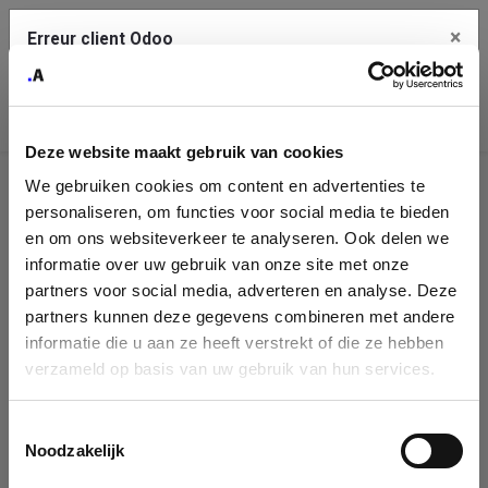
×
Erreur client Odoo
Contact Us
Copiez l'erreur complète dans le presse-papier
Deze website maakt gebruik van cookies
Une erreur s'est produite
We gebruiken cookies om content en advertenties te
Utilisez le bouton Copier pour reporter cette erreur à votre
Identification
service de support.
personaliseren, om functies voor social media te bieden
de
en om ons websiteverkeer te analyseren. Ook delen we
informatie over uw gebruik van onze site met onze
l'entreprise
Voir les détails
partners voor social media, adverteren en analyse. Deze
partners kunnen deze gegevens combineren met andere
Please fill in your company details
informatie die u aan ze heeft verstrekt of die ze hebben
Ok
verzameld op basis van uw gebruik van hun services.
You can search a company in our database by name, VAT or
enterprise ID. When a company is selected it will auto-complete the
Toestemmingsselectie
form. If you don't find your company in our database, you can create
Noodzakelijk
a new company record with the button below.