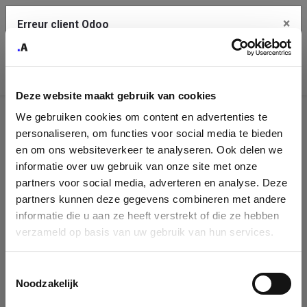
×
Erreur client Odoo
Contact Us
Copiez l'erreur complète dans le presse-papier
Deze website maakt gebruik van cookies
Une erreur s'est produite
We gebruiken cookies om content en advertenties te
Utilisez le bouton Copier pour reporter cette erreur à votre
Identification
service de support.
personaliseren, om functies voor social media te bieden
de
en om ons websiteverkeer te analyseren. Ook delen we
informatie over uw gebruik van onze site met onze
l'entreprise
Voir les détails
partners voor social media, adverteren en analyse. Deze
partners kunnen deze gegevens combineren met andere
Please fill in your company details
informatie die u aan ze heeft verstrekt of die ze hebben
Ok
verzameld op basis van uw gebruik van hun services.
You can search a company in our database by name, VAT or
enterprise ID. When a company is selected it will auto-complete the
Toestemmingsselectie
form. If you don't find your company in our database, you can create
Noodzakelijk
a new company record with the button below.