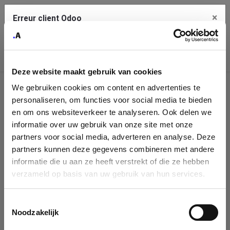
×
Erreur client Odoo
Contact Us
Copiez l'erreur complète dans le presse-papier
Deze website maakt gebruik van cookies
Une erreur s'est produite
We gebruiken cookies om content en advertenties te
Utilisez le bouton Copier pour reporter cette erreur à votre
Identification
service de support.
personaliseren, om functies voor social media te bieden
de
en om ons websiteverkeer te analyseren. Ook delen we
informatie over uw gebruik van onze site met onze
l'entreprise
Voir les détails
partners voor social media, adverteren en analyse. Deze
partners kunnen deze gegevens combineren met andere
Please fill in your company details
informatie die u aan ze heeft verstrekt of die ze hebben
Ok
verzameld op basis van uw gebruik van hun services.
You can search a company in our database by name, VAT or
enterprise ID. When a company is selected it will auto-complete the
Toestemmingsselectie
form. If you don't find your company in our database, you can create
Noodzakelijk
a new company record with the button below.